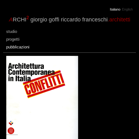
Italiano
English
2
A
RCHI
giorgio goffi riccardo franceschi
.architetti
studio
progetti
pubblicazioni