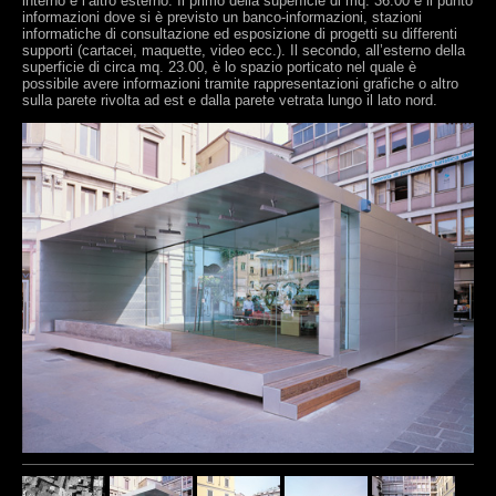
interno e l’altro esterno. Il primo della superficie di mq. 36.00 è il punto
informazioni dove si è previsto un banco-informazioni, stazioni
informatiche di consultazione ed esposizione di progetti su differenti
supporti (cartacei, maquette, video ecc.). Il secondo, all’esterno della
superficie di circa mq. 23.00, è lo spazio porticato nel quale è
possibile avere informazioni tramite rappresentazioni grafiche o altro
sulla parete rivolta ad est e dalla parete vetrata lungo il lato nord.