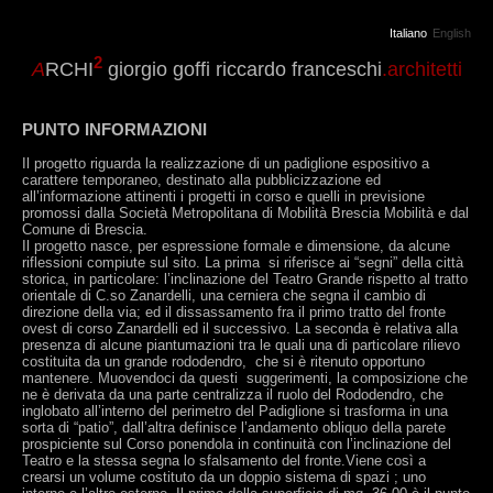
Italiano
English
2
A
RCHI
giorgio goffi riccardo franceschi
.architetti
PUNTO INFORMAZIONI
Il progetto riguarda la realizzazione di un padiglione espositivo a
carattere temporaneo, destinato alla pubblicizzazione ed
all’informazione attinenti i progetti in corso e quelli in previsione
promossi dalla Società Metropolitana di Mobilità Brescia Mobilità e dal
Comune di Brescia.
Il progetto nasce, per espressione formale e dimensione, da alcune
riflessioni compiute sul sito. La prima si riferisce ai “segni” della città
storica, in particolare: l’inclinazione del Teatro Grande rispetto al tratto
orientale di C.so Zanardelli, una cerniera che segna il cambio di
direzione della via; ed il dissassamento fra il primo tratto del fronte
ovest di corso Zanardelli ed il successivo. La seconda è relativa alla
presenza di alcune piantumazioni tra le quali una di particolare rilievo
costituita da un grande rododendro, che si è ritenuto opportuno
mantenere. Muovendoci da questi suggerimenti, la composizione che
ne è derivata da una parte centralizza il ruolo del Rododendro, che
inglobato all’interno del perimetro del Padiglione si trasforma in una
sorta di “patio”, dall’altra definisce l’andamento obliquo della parete
prospiciente sul Corso ponendola in continuità con l’inclinazione del
Teatro e la stessa segna lo sfalsamento del fronte.Viene così a
crearsi un volume costituto da un doppio sistema di spazi ; uno